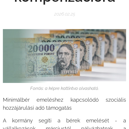
2026.02.25
Forrás: a képre kattintva olvasható.
Minimálbér emeléshez kapcsolódó szociális
hozzájárulási adó támogatás
A kormány segíti a bérek emelését - a
vállalkozások márciustól pályázhatnak a