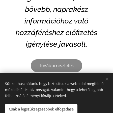
bővebb, naprakész
információhoz való
hozzáféréshez előfizetés
igénylése javasolt.
További részletek
Sütiket használunk, hogy biztosítsuk a weboldal megfelelő
Share
működését és biztonságát, valamint hogy a lehető legjobb
felhasználói élményt kínáljuk Neked.
Csak a legszükségesebbek elfogadása
© 2025 Produktív Iroda (alapítva: 2001., adószám: 62758963-1-28,