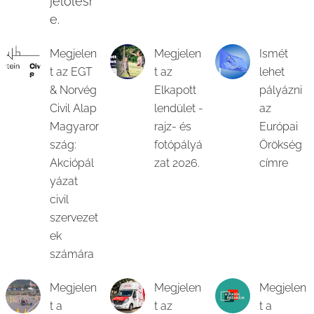
jelölésr
e.
Megjelen
Megjelen
Ismét
t az EGT
t az
lehet
& Norvég
Elkapott
pályázni
Civil Alap
lendület -
az
Magyaror
rajz- és
Európai
szág:
fotópályá
Örökség
Akciópál
zat 2026.
címre
yázat
civil
szervezet
ek
számára
Megjelen
Megjelen
Megjelen
t a
t az
t a