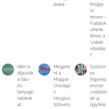
ására
Progra
m
néven -
Fiatalok
vihetik
filmre a
"vidéki
vibrálás
t"
Idén is
Megjele
Százezr
díjazzák
nt a
es
a falu-
Magyar
ingyenp
és
Országo
énzzel
tanyago
s
csábítan
ndokok
Horgász
ak új
at,
Szövets
ügyfele