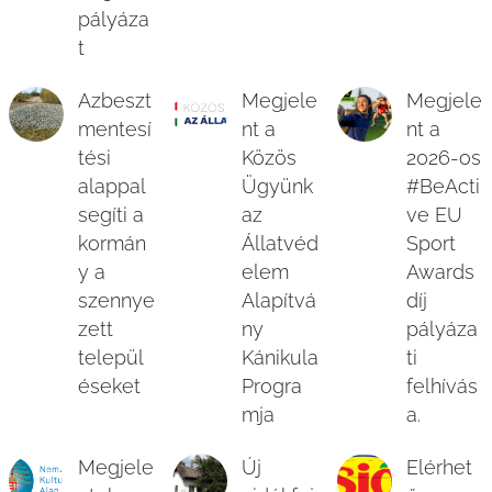
pályáza
t
Azbeszt
Megjele
Megjele
mentesí
nt a
nt a
tési
Közös
2026-os
alappal
Ügyünk
#BeActi
segíti a
az
ve EU
kormán
Állatvéd
Sport
y a
elem
Awards
szennye
Alapítvá
díj
zett
ny
pályáza
települ
Kánikula
ti
éseket
Progra
felhívás
mja
a.
Megjele
Új
Elérhet