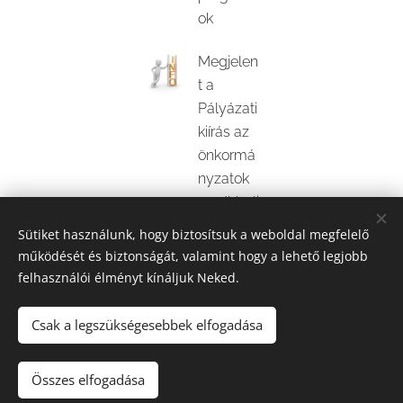
ok
Megjelen
t a
Pályázati
kiírás az
önkormá
nyzatok
rendkívüli
támogat
Sütiket használunk, hogy biztosítsuk a weboldal megfelelő
ására
működését és biztonságát, valamint hogy a lehető legjobb
felhasználói élményt kínáljuk Neked.
Csak a legszükségesebbek elfogadása
© 2025 Produktív Iroda (alapítva: 2001., adószám: 62758963-1-28,
nyilv. sz.: 2580579) Minden jog fenntartva.
Összes elfogadása
Az oldalt a
Webnode
működteti
Sütik