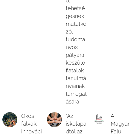
ó,
tehetsé
gesnek
mutatko
zó,
tudomá
nyos
pályára
készülő
fiatalok
tanulmá
nyainak
támogat
ására
Okos
"Az
A
falvak:
iskolapa
Magyar
innováci
dtól az
Falu