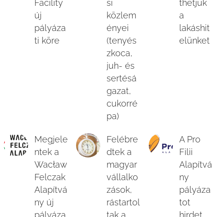
Facility
si
thetjük
új
közlem
a
pályáza
ényei
lakáshit
ti köre
(tenyés
elünket
zkoca,
juh- és
sertésá
gazat,
cukorré
pa)
Megjele
Felébre
A Pro
ntek a
dtek a
Filii
Wacław
magyar
Alapítvá
Felczak
vállalko
ny
Alapítvá
zások,
pályáza
ny új
rástartol
tot
pályáza
tak a
hirdet