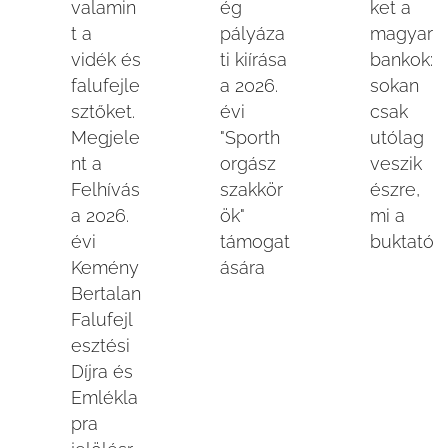
valamin
ég
ket a
t a
pályáza
magyar
vidék és
ti kiírása
bankok:
falufejle
a 2026.
sokan
sztőket.
évi
csak
Megjele
"Sporth
utólag
nt a
orgász
veszik
Felhívás
szakkör
észre,
a 2026.
ök"
mi a
évi
támogat
buktató
Kemény
ására
Bertalan
Falufejl
esztési
Díjra és
Emlékla
pra