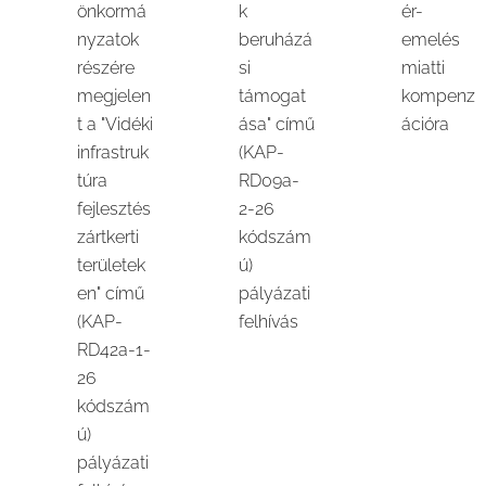
önkormá
k
ér-
nyzatok
beruházá
emelés
részére
si
miatti
megjelen
támogat
kompenz
t a "Vidéki
ása" című
ációra
infrastruk
(KAP-
túra
RD09a-
fejlesztés
2-26
zártkerti
kódszám
területek
ú)
en" című
pályázati
(KAP-
felhívás
RD42a-1-
26
kódszám
ú)
pályázati