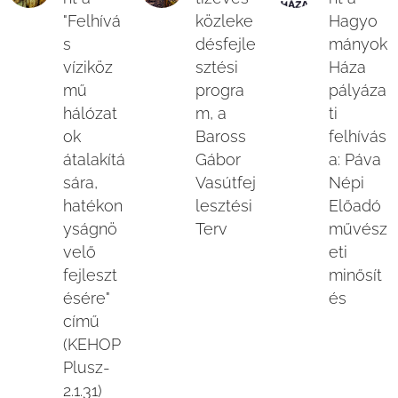
"Felhívá
közleke
Hagyo
s
désfejle
mányok
víziköz
sztési
Háza
mű
progra
pályáza
hálózat
m, a
ti
ok
Baross
felhívás
átalakítá
Gábor
a: Páva
sára,
Vasútfej
Népi
hatékon
lesztési
Előadó
yságnö
Terv
művész
velő
eti
fejleszt
minősít
ésére"
és
című
(KEHOP
Plusz-
2.1.31)