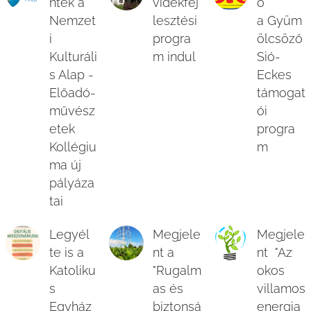
ntek a
vidékfej
ő
Nemzet
lesztési
a Gyüm
i
progra
ölcsöző
Kulturáli
m indul
Sió-
s Alap -
Eckes
Előadó-
támogat
művész
ói
etek
progra
Kollégiu
m
ma új
pályáza
tai
Legyél
Megjele
Megjele
te is a
nt a
nt "Az
Katoliku
"Rugalm
okos
s
as és
villamos
Egyház
biztonsá
energia