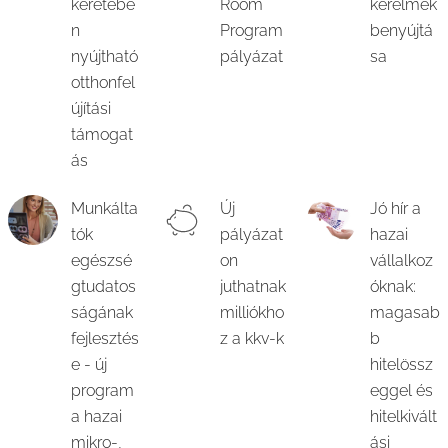
keretébe
Room
kérelmek
n
Program
benyújtá
nyújtható
pályázat
sa
otthonfel
újítási
támogat
ás
Munkálta
Új
Jó hír a
tók
pályázat
hazai
egészsé
on
vállalkoz
gtudatos
juthatnak
óknak:
ságának
milliókho
magasab
fejlesztés
z a kkv-k
b
e - új
hitelössz
program
eggel és
a hazai
hitelkivált
mikro-,
ási