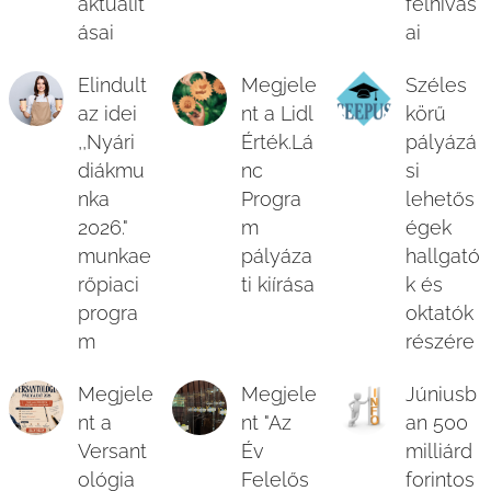
aktualit
felhívás
ásai
ai
Elindult
Megjele
Széles
az idei
nt a Lidl
körű
,,Nyári
Érték.Lá
pályázá
diákmu
nc
si
nka
Progra
lehetős
2026."
m
égek
munkae
pályáza
hallgató
rőpiaci
ti kiírása
k és
progra
oktatók
m
részére
Megjele
Megjele
Júniusb
nt a
nt "Az
an 500
Versant
Év
milliárd
ológia
Felelős
forintos