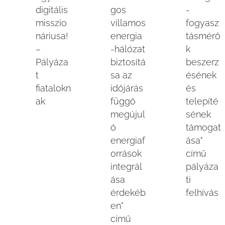
digitális
gos
-
misszio
villamos
fogyasz
náriusa!
energia
tásmérő
–
-hálózat
k
Pályáza
biztosítá
beszerz
t
sa az
ésének
fiatalokn
időjárás
és
ak
függő
telepíté
megújul
sének
ó
támogat
energiaf
ása"
orrások
című
integrál
pályáza
ása
ti
érdekéb
felhívás
en"
című