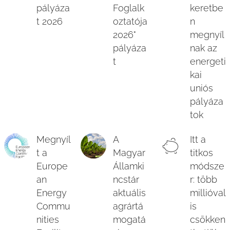
pályáza
Foglalk
keretbe
t 2026
oztatója
n
2026"
megnyíl
pályáza
nak az
t
energeti
kai
uniós
pályáza
tok
Megnyíl
A
Itt a
t a
Magyar
titkos
Europe
Államki
módsze
an
ncstár
r: több
Energy
aktuális
millióval
Commu
agrártá
is
nities
mogatá
csökken