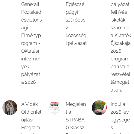
Generali
Egészsé
pályázati
Közleked
gügyi
felhívás
ésbiztons
szűrőbus
iskolák
ági
z -
számára
Élményp
közösség
a Kutatók
rogram -
i pályázat
Éjszakája
Oktatási
2026
intézmén
program
yek
ban való
pályázat
részvétel
a 2026
támogat
ására
A Vidéki
Megjelen
Indul a
Otthonfel
t a
2026. évi
újítási
STRABA
egysége
Program
G Klassz
s