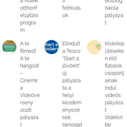
a vidéki
ti
Boldog
otthonf
felhívás
Iskola
elújítási
ok
pályáza
progra
t
m
A te
Elindult
Kistelep
filmed!
a Tesco
üléseke
A te
"Start a
n élő
hangod!
jövőért"
fiatalok
–
új
csoportj
Cinemir
pályáza
ainak
a
ta a
indul
Videóve
helyi
videós
rseny
kezdem
pályáza
2026
ényezé
t
pályáza
sek
VidékVi
t
támogat
be