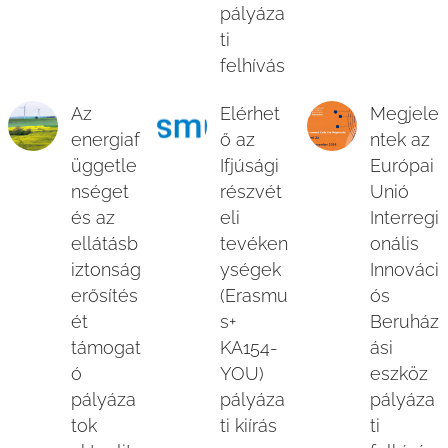
pályáza
ti
felhívás
Az
Elérhet
Megjele
energiaf
ő az
ntek az
üggetle
Ifjúsági
Európai
nséget
részvét
Unió
és az
eli
Interregi
ellátásb
tevéken
onális
iztonság
ységek
Innováci
erősítés
(Erasmu
ós
ét
s+
Beruház
támogat
KA154-
ási
ó
YOU)
eszköz
pályáza
pályáza
pályáza
tok
ti kiírás
ti