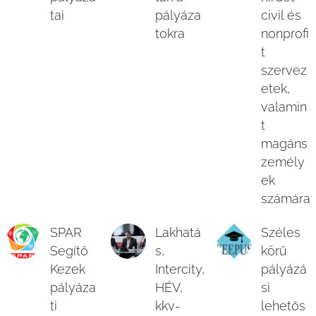
tai
pályáza
civil és
tokra
nonprofi
t
szervez
etek,
valamin
t
magáns
zemély
ek
számára
SPAR
Lakhatá
Széles
Segítő
s,
körű
Kezek
Intercity,
pályázá
pályáza
HÉV,
si
ti
kkv-
lehetős