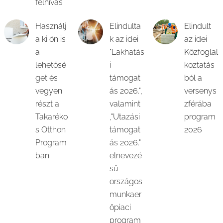
felhívás
Használj
Elindulta
Elindult
a ki ön is
k az idei
az idei
a
"Lakhatás
Közfoglal
lehetősé
i
koztatás
get és
támogat
ból a
vegyen
ás 2026.",
versenys
részt a
valamint
zférába
Takaréko
,"Utazási
program
s Otthon
támogat
2026
Program
ás 2026."
ban
elnevezé
sű
országos
munkaer
őpiaci
program