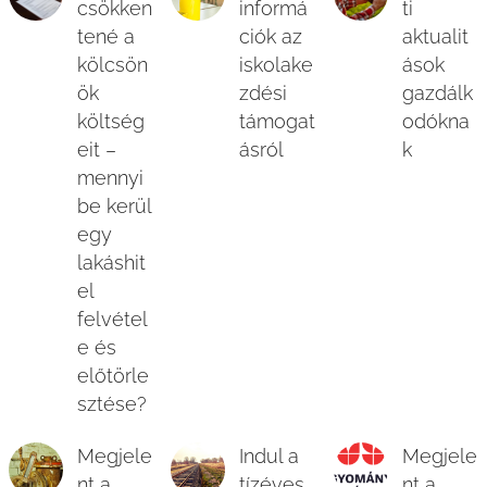
csökken
informá
ti
tené a
ciók az
aktualit
kölcsön
iskolake
ások
ök
zdési
gazdálk
költség
támogat
odókna
eit –
ásról
k
mennyi
be kerül
egy
lakáshit
el
felvétel
e és
előtörle
sztése?
Megjele
Indul a
Megjele
nt a
tízéves
nt a