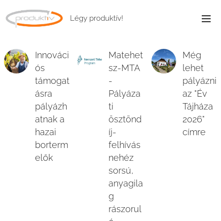
Légy produktív!
Innováci
Matehet
Még
ós
sz-MTA
lehet
támogat
-
pályázni
ásra
Pályáza
az "Év
pályázh
ti
Tájháza
atnak a
ösztönd
2026"
hazai
íj-
címre
borterm
felhívás
elők
nehéz
sorsú,
anyagila
g
rászorul