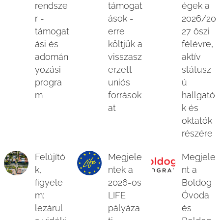
rendsze
támogat
égek a
r -
ások -
2026/20
támogat
erre
27 őszi
ási és
költjük a
félévre,
adomán
visszasz
aktív
yozási
erzett
státusz
progra
uniós
ú
m
források
hallgató
at
k és
oktatók
részére
Felújító
Megjele
Megjele
k,
ntek a
nt a
figyele
2026-os
Boldog
m:
LIFE
Óvoda
lezárul
pályáza
és