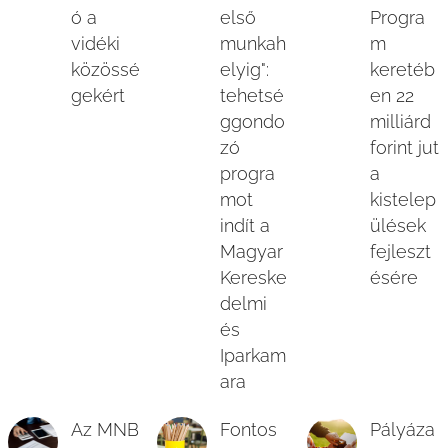
ó a
első
Progra
vidéki
munkah
m
közössé
elyig":
keretéb
gekért
tehetsé
en 22
ggondo
milliárd
zó
forint jut
progra
a
mot
kistelep
indít a
ülések
Magyar
fejleszt
Kereske
ésére
delmi
és
Iparkam
ara
Az MNB
Fontos
Pályáza