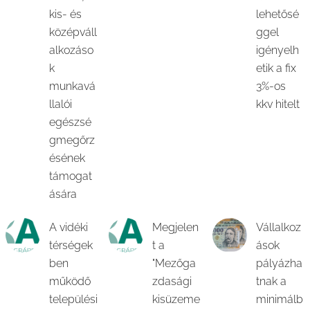
kis- és
lehetősé
középváll
ggel
alkozáso
igényelh
k
etik a fix
munkavá
3%-os
llalói
kkv hitelt
egészsé
gmegőrz
ésének
támogat
ására
A vidéki
Megjelen
Vállalkoz
térségek
t a
ások
ben
"Mezőga
pályázha
működő
zdasági
tnak a
települési
kisüzeme
minimálb