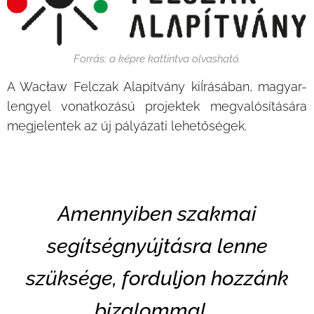
Forrás: a képre kattintva olvasható.
A Wacław Felczak Alapítvány kiÍrásában, magyar-
lengyel vonatkozású projektek megvalósítására
megjelentek az új pályázati lehetőségek.
Amennyiben szakmai
segítségnyújtásra lenne
szüksége, forduljon hozzánk
bizalommal.