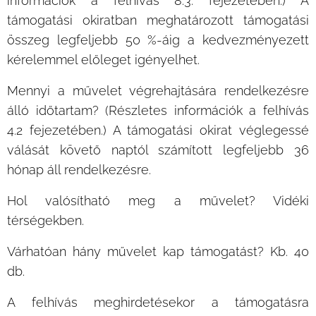
információk a felhívás 8.3. fejezetében.) A
támogatási okiratban meghatározott támogatási
összeg legfeljebb 50 %-áig a kedvezményezett
kérelemmel előleget igényelhet.
Mennyi a művelet végrehajtására rendelkezésre
álló időtartam? (Részletes információk a felhívás
4.2 fejezetében.) A támogatási okirat véglegessé
válását követő naptól számított legfeljebb 36
hónap áll rendelkezésre.
Hol valósítható meg a művelet? Vidéki
térségekben.
Várhatóan hány művelet kap támogatást? Kb. 40
db.
A felhívás meghirdetésekor a támogatásra