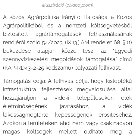
illusztráció (pixabay.com)
A Közös Agrárpolitika Irányító Hatósága a Közös
Agrárpolitikából és a nemzeti költségvetésből
biztosított agrártámogatások felhasználásának
rendjéről szóló 54/2023. (IX.13.) AM rendelet 68. § (1)
bekezdése alapján közzé teszi az "Egyedi
szennyvízkezelési megoldások támogatása" című
(KAP-RD43-2-25 kódszámú) pályázati felhívást.
Támogatás célja: A felhívás célja, hogy kisléptékű
infrastruktúra fejlesztések megvalósulása által
hozzájáruljon a vidéki településeken élők
életminőségének javításához, a vidék
lakosságmegtartó képességének erősítéséhez.
Azokon a területeken, ahol nem, vagy csak nagyon
magas költségek mellett oldható meg a