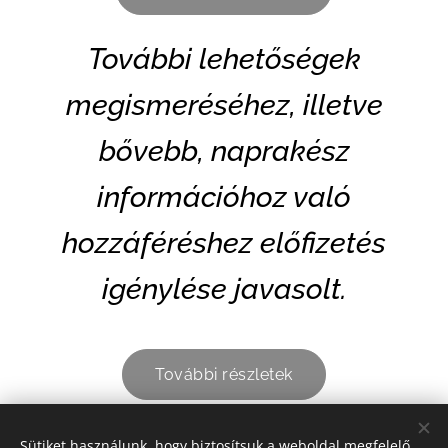
További lehetőségek
megismeréséhez, illetve
bővebb, naprakész
információhoz való
hozzáféréshez előfizetés
igénylése javasolt.
További részletek
Sütiket használunk, hogy biztosítsuk a weboldal megfelelő