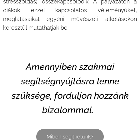
stresszoldás) összekapcsolódik. A pályázaton a
diákok ezzel kapcsolatos véleményüket,
meglátásaikat egyéni művészeti alkotásokon
keresztül mutathatják be.
Amennyiben szakmai
segítségnyújtásra lenne
szüksége, forduljon hozzánk
bizalommal.
Miben segíthetünk?