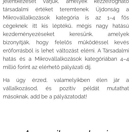
jelentkezését várjuk, amelyek kézzelfogható
társadalmi értéket teremtenek. Újdonság a
Mikrovállalkozások kategória is az 1–4 fős
cégeknek: itt kis léptékű, mégis nagy hatású
kezdeményezéseket keresünk, amelyek
bizonyítják, hogy felelős működéssel kevés
erőforrásból is lehet változást elérni. A Társadalmi
hatás és a Mikrovállalkozások kategóriában 4–4
millió forint az elérhető pályázati díj.
Ha úgy érzed, valamelyikben élen jár a
vállalkozásod, és pozitív példát mutathat
másoknak, add be a pályázatodat!