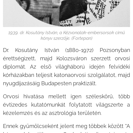
1939. dr. Kosutány István, a Kézvonalak-embersorsok című
könyv szerzője. (Fortepan)
Dr. Kosutány István (1880-1972) Pozsonyban
érettségizett, majd Kolozsváron szerzett orvosi
diplomát. Az elsõ világháború idején felvidéki
kórházakban teljesít katonaorvosi szolgálatot, majd
nyugdíjazásáig Budapesten praktizált.
Orvosi hivatása mellett igen széleskörű, több
évtizedes kutatómunkát folytatott világszerte a
kézelemzés és az asztrológia területén.
Ennek gyümölcseként jelent meg többek között "A