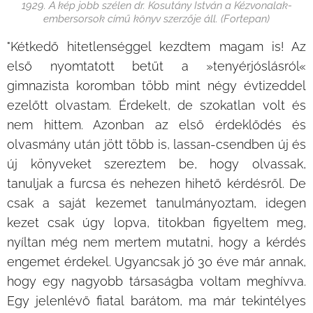
1929. A kép jobb szélen dr. Kosutány István a Kézvonalak-
embersorsok című könyv szerzője áll. (Fortepan)
"Kétkedő hitetlenséggel kezdtem magam is! Az
első nyomtatott betűt a »tenyérjóslásról«
gimnazista koromban több mint négy évtizeddel
ezelőtt olvastam. Érdekelt, de szokatlan volt és
nem hittem. Azonban az első érdeklődés és
olvasmány után jött több is, lassan-csendben új és
új könyveket szereztem be, hogy olvassak,
tanuljak a furcsa és nehezen hihető kérdésről. De
csak a saját kezemet tanulmányoztam, idegen
kezet csak úgy lopva, titokban figyeltem meg,
nyíltan még nem mertem mutatni, hogy a kérdés
engemet érdekel. Ugyancsak jó 30 éve már annak,
hogy egy nagyobb társaságba voltam meghívva.
Egy jelenlévő fiatal barátom, ma már tekintélyes