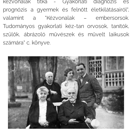
kézvonalak titka - Gyakorlati diagnózis és
prognózis a gyermek és felnőtt életkilátásairól",
valamint a "Kézvonalak – embersorsok.
Tudományos gyakorlati kéz-tan orvosok, tanítók,
szülők, ábrázoló művészek és művelt laikusok
számára" c. könyve.