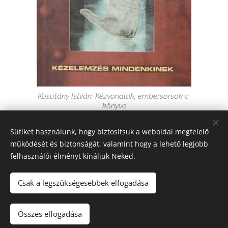
Kosutány István: Kézvonalak, ​embersorsok c.
könyve
Sütiket használunk, hogy biztosítsuk a weboldal megfelelő
Share
működését és biztonságát, valamint hogy a lehető legjobb
felhasználói élményt kínáljuk Neked.
Csak a legszükségesebbek elfogadása
© 2025 Produktív Iroda (alapítva: 2001., adószám: 62758963-1-28,
nyilv. sz.: 2580579) Minden jog fenntartva.
Összes elfogadása
Az oldalt a
Webnode
működteti
Sütik