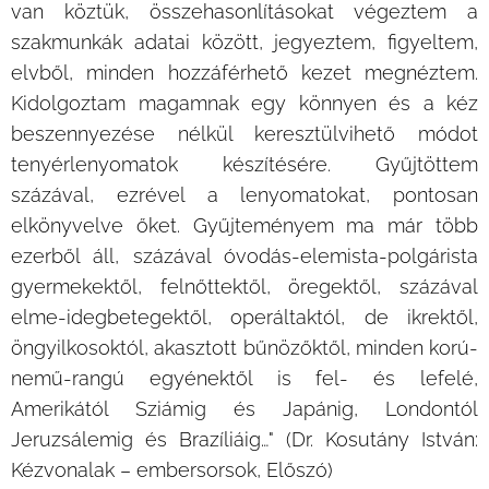
van köztük, összehasonlításokat végeztem a
szakmunkák adatai között, jegyeztem, figyeltem,
elvből, minden hozzáférhető kezet megnéztem.
Kidolgoztam magamnak egy könnyen és a kéz
beszennyezése nélkül keresztülvihető módot
tenyérlenyomatok készítésére. Gyűjtöttem
százával, ezrével a lenyomatokat, pontosan
elkönyvelve őket. Gyűjteményem ma már több
ezerből áll, százával óvodás-elemista-polgárista
gyermekektől, felnőttektől, öregektől, százával
elme-idegbetegektől, operáltaktól, de ikrektől,
öngyilkosoktól, akasztott bűnözőktől, minden korú-
nemű-rangú egyénektől is fel- és lefelé,
Amerikától Sziámig és Japánig, Londontól
Jeruzsálemig és Brazíliáig…" (Dr. Kosutány István:
Kézvonalak – embersorsok, Előszó)