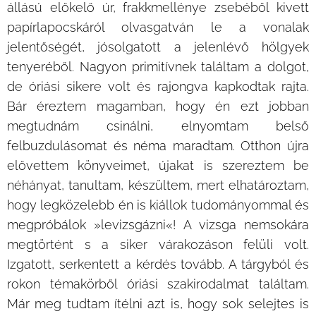
állású előkelő úr, frakkmellénye zsebéből kivett
papírlapocskáról olvasgatván le a vonalak
jelentőségét, jósolgatott a jelenlévő hölgyek
tenyeréből. Nagyon primitívnek találtam a dolgot,
de óriási sikere volt és rajongva kapkodtak rajta.
Bár éreztem magamban, hogy én ezt jobban
megtudnám csinálni, elnyomtam belső
felbuzdulásomat és néma maradtam. Otthon újra
elővettem könyveimet, újakat is szereztem be
néhányat, tanultam, készültem, mert elhatároztam,
hogy legközelebb én is kiállok tudományommal és
megpróbálok »levizsgázni«! A vizsga nemsokára
megtörtént s a siker várakozáson felüli volt.
Izgatott, serkentett a kérdés tovább. A tárgyból és
rokon témakörből óriási szakirodalmat találtam.
Már meg tudtam ítélni azt is, hogy sok selejtes is