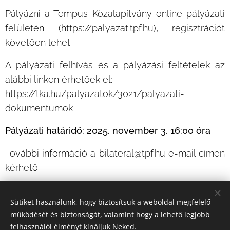
Pályázni a Tempus Közalapítvány online pályázati
felületén (https://palyazat.tpf.hu), regisztrációt
követően lehet.
A pályázati felhívás és a pályázási feltételek az
alábbi linken érhetőek el:
https://tka.hu/palyazatok/3021/palyazati-
dokumentumok
Pályázati határidő: 2025. november 3. 16:00 óra
További információ a bilateral@tpf.hu e-mail címen
kérhető.
Sütiket használunk, hogy biztosítsuk a weboldal megfelelő
Share
működését és biztonságát, valamint hogy a lehető legjobb
felhasználói élményt kínáljuk Neked.