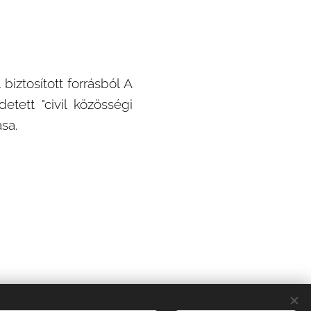
biztosított forrásból A
tett "civil közösségi
sa.