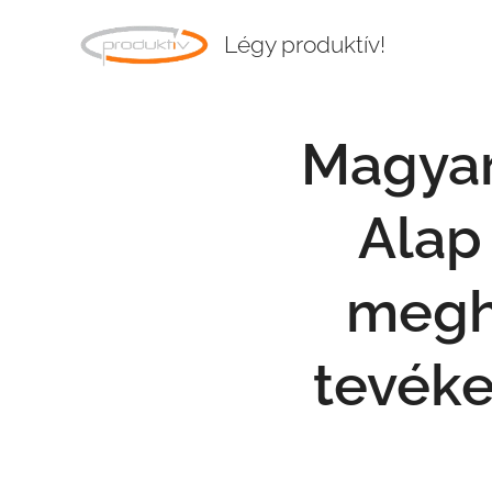
Légy produktív!
Magyar 
Alap
meghi
tevéke