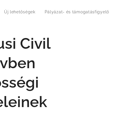
Új lehetőségek
Pályázat- és támogatásfigyelő
si Civil
évben
össégi
eleinek