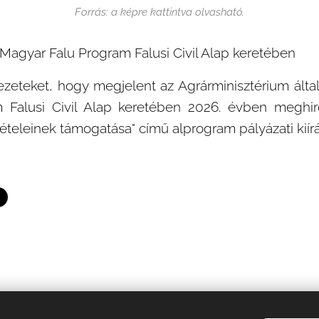
Forrás: a képre kattintva olvasható.
i Magyar Falu Program Falusi Civil Alap keretében
rvezeteket, hogy megjelent az Agrárminisztérium által 
Falusi Civil Alap keretében 2026. évben meghirde
ételeinek támogatása" című alprogram pályázati kiírá