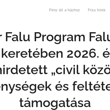
Pénz áll a házhoz
Friss hírek
Falu Program Falu
 keretében 2026. 
rdetett „civil köz
nységek és feltét
támogatása