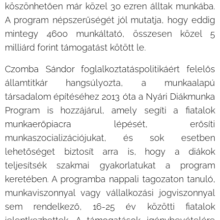
köszönhetően már közel 30 ezren álltak munkába.
A program népszerűségét jól mutatja, hogy eddig
mintegy 4600 munkáltató, összesen közel 5
milliárd forint támogatást kötött le.
Czomba Sándor foglalkoztatáspolitikáért felelős
államtitkár hangsúlyozta, a munkaalapú
társadalom építéséhez 2013 óta a Nyári Diákmunka
Program is hozzájárul, amely segíti a fiatalok
munkaerőpiacra lépését, erősíti
munkaszocializációjukat, és sok esetben
lehetőséget biztosít arra is, hogy a diákok
teljesítsék szakmai gyakorlatukat a program
keretében. A programba nappali tagozaton tanuló,
munkaviszonnyal vagy vállalkozási jogviszonnyal
sem rendelkező, 16-25 év közötti fiatalok