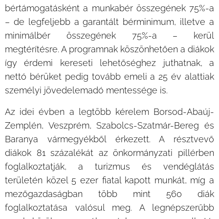
bértámogatásként a munkabér összegének 75%-a
– de legfeljebb a garantált bérminimum, illetve a
minimálbér összegének 75%-a – kerül
megtérítésre. A programnak köszönhetően a diákok
így érdemi kereseti lehetőséghez juthatnak, a
nettó bérüket pedig tovább emeli a 25 év alattiak
személyi jövedelemadó mentessége is.
Az idei évben a legtöbb kérelem Borsod-Abaúj-
Zemplén, Veszprém, Szabolcs-Szatmár-Bereg és
Baranya vármegyékből érkezett. A résztvevő
diákok 81 százalékát az önkormányzati pillérben
foglalkoztatják, a turizmus és vendéglátás
területén közel 5 ezer fiatal kapott munkát, míg a
mezőgazdaságban több mint 560 diák
foglalkoztatása valósul meg. A legnépszerűbb