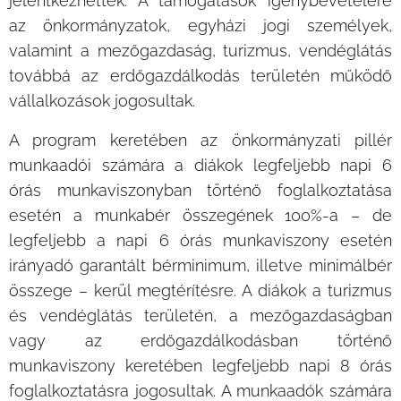
jelentkezhettek. A támogatások igénybevételére
az önkormányzatok, egyházi jogi személyek,
valamint a mezőgazdaság, turizmus, vendéglátás
továbbá az erdőgazdálkodás területén működő
vállalkozások jogosultak.
A program keretében az önkormányzati pillér
munkaadói számára a diákok legfeljebb napi 6
órás munkaviszonyban történő foglalkoztatása
esetén a munkabér összegének 100%-a – de
legfeljebb a napi 6 órás munkaviszony esetén
irányadó garantált bérminimum, illetve minimálbér
összege – kerül megtérítésre. A diákok a turizmus
és vendéglátás területén, a mezőgazdaságban
vagy az erdőgazdálkodásban történő
munkaviszony keretében legfeljebb napi 8 órás
foglalkoztatásra jogosultak. A munkaadók számára