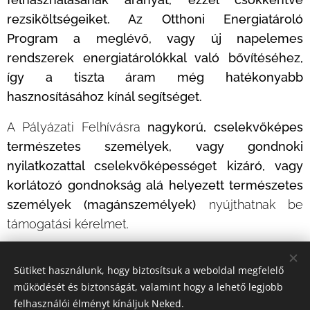
rezsiköltségeiket. Az Otthoni Energiatároló
Program a meglévő, vagy új napelemes
rendszerek energiatárolókkal való bővítéséhez,
így a tiszta áram még hatékonyabb
hasznosításához kínál segítséget.
A Pályázati Felhívásra
nagykorú, cselekvőképes
természetes személyek, vagy gondnoki
nyilatkozattal cselekvőképességet kizáró, vagy
korlátozó gondnokság alá helyezett természetes
személyek (magánszemélyek)
nyújthatnak be
támogatási kérelmet.
Sütiket használunk, hogy biztosítsuk a weboldal megfelelő
Share
működését és biztonságát, valamint hogy a lehető legjobb
felhasználói élményt kínáljuk Neked.