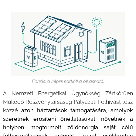
Forrás: a képre kattintva olvasható.
A Nemzeti Energetikai Ügynökség Zártkörűen
Működő Részvénytársaság Pályázati Felhívást tesz
közzé
azon háztartások támogatására, amelyek
szeretnék erősíteni önellátásukat, növelnék a
helyben megtermelt zöldenergia saját célú
felhasználásának arányát, ezzel csökkentve