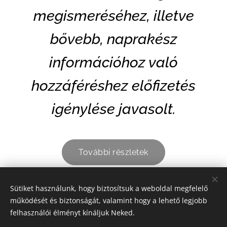
megismeréséhez, illetve
bővebb, naprakész
információhoz való
hozzáféréshez előfizetés
igénylése javasolt.
További részletek
Sütiket használunk, hogy biztosítsuk a weboldal megfelelő
Share
működését és biztonságát, valamint hogy a lehető legjobb
felhasználói élményt kínáljuk Neked.