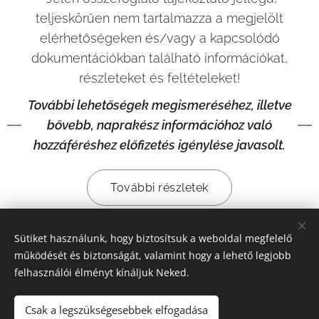
teljeskörűen nem tartalmazza a megjelölt
elérhetőségeken és/vagy a kapcsolódó
dokumentációkban található információkat,
részleteket és feltételeket!
További lehetőségek megismeréséhez, illetve
bővebb, naprakész információhoz való
hozzáféréshez előfizetés igénylése javasolt.
További részletek
Sütiket használunk, hogy biztosítsuk a weboldal megfelelő
Share
működését és biztonságát, valamint hogy a lehető legjobb
felhasználói élményt kínáljuk Neked.
Csak a legszükségesebbek elfogadása
© 2025 Produktív Iroda (alapítva: 2001., adószám: 62758963-1-28,