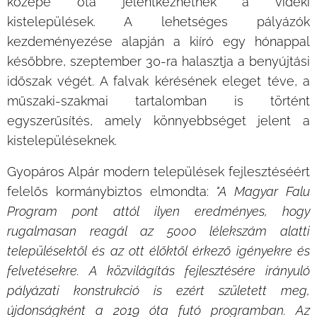
közepe óta jelentkezhetnek a vidéki
kistelepülések. A lehetséges pályázók
kezdeményezése alapján a kiíró egy hónappal
későbbre, szeptember 30-ra halasztja a benyújtási
időszak végét. A falvak kérésének eleget téve, a
műszaki-szakmai tartalomban is történt
egyszerűsítés, amely könnyebbséget jelent a
kistelepüléseknek.
Gyopáros Alpár modern települések fejlesztéséért
felelős kormánybiztos elmondta:
"A Magyar Falu
Program pont attól ilyen eredményes, hogy
rugalmasan reagál az 5000 lélekszám alatti
településektől és az ott élőktől érkező igényekre és
felvetésekre. A közvilágítás fejlesztésére irányuló
pályázati konstrukció is ezért született meg,
újdonságként a 2019 óta futó programban. Az