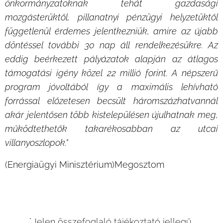
önkormányzatoknak tehát gazdasági
mozgásterüktől, pillanatnyi pénzügyi helyzetüktől
függetlenül érdemes jelentkezniük, amire az újabb
döntéssel további 30 nap áll rendelkezésükre. Az
eddig beérkezett pályázatok alapján az átlagos
támogatási igény közel 22 millió forint. A népszerű
program jóvoltából így a maximális lehívható
forrással előzetesen becsült háromszázhatvannál
akár jelentősen több kistelepülésen újulhatnak meg,
működtethetők takarékosabban az utcai
villanyoszlopok."
(Energiaügyi Minisztérium)Megosztom
˙Jelen összefoglaló tájékoztató jellegű,