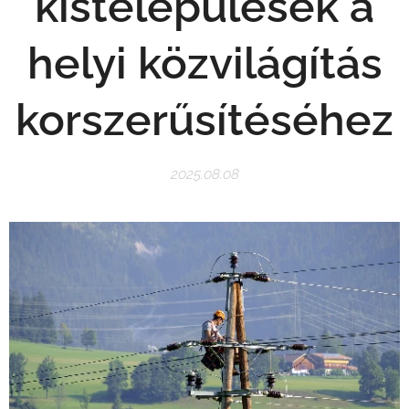
kistelepülések a
helyi közvilágítás
korszerűsítéséhez
2025.08.08