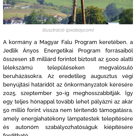
illusztráció (pixabay.com)
A kormány a Magyar Falu Program keretében, a
Jedlik Ányos Energetikai Program forrásaiból
összesen 18 milliárd forintot biztosít az 5000 alatti
lélekszámú településeken megvalósuló
beruházásokra. Az eredetileg augusztus végi
benyújtási határidőt az önkormányzatok kérésére
2025. szeptember 30-ig meghosszabbítják. Így
egy teljes hónappal tovább lehet pályázni az akár
50 millió forint vissza nem térítendő támogatásra,
amely energiahatékony lámpatestek telepítésére
és autonóm szabályozhatóságuk kiépítésére
fordítható.